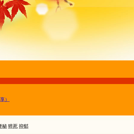
享）
便秘
猝死
抑郁