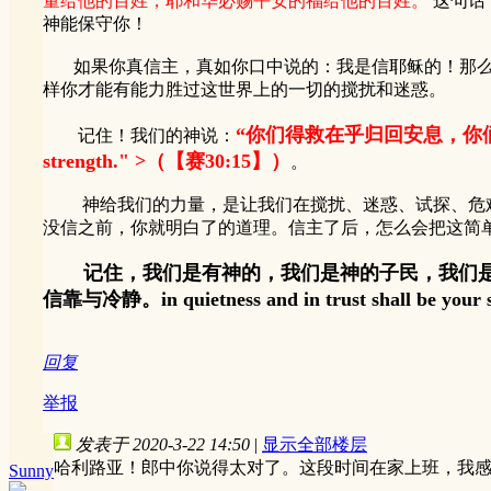
量给他的百姓，耶和华必赐平安的福给他的百姓。
这句话
神能保守你！
如果你真信主，真如你口中说的：我是信耶稣的！那么你
样你才能有能力胜过这世界上的一切的搅扰和迷惑。
“你们得救在乎归回安息，你们得力在乎平静安稳。
记住！我们的神说：
strength." >（【赛30:15】）
。
神给我们的力量，是让我们在搅扰、迷惑、试探、危难
没信之前，你就明白了的道理。信主了后，怎么会把这简
记住，我们是有神的，我们是神的子民，我们
信靠与冷静。in quietness and in trust sh
回复
举报
发表于 2020-3-22 14:50
|
显示全部楼层
哈利路亚！郎中你说得太对了。这段时间在家上班，我
Sunny