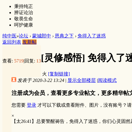
秉持纯正
辨证论治
敬畏生命
呵护健康
纯中医
»
论坛
›
蒙城郎中
›
恩典之下
›
免得入了迷惑
返回列表
发新帖
[灵修感悟]
免得入了
查看:
5719
|
回复:
13
火
[复制链接]
发表于 2020-3-22 13:24
|
显示全部楼层
|
阅读模式
注册成为会员，查看更多专业帖文，更多精华帖
您需要
登录
才可以下载或查看附件、图片，没有账号？请
×
【太26:41】总要警醒祷告，免得入了迷惑，你们心灵固