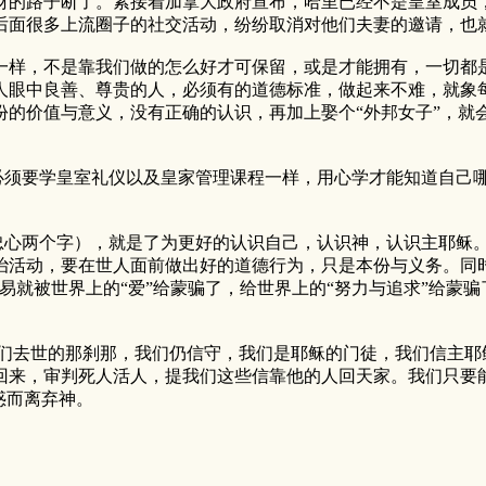
财的路子断了。紧接着加拿大政府宣布，哈里已经不是皇室成员
后面很多上流圈子的社交活动，纷纷取消对他们夫妻的邀请，也
样，不是靠我们做的怎么好才可保留，或是才能拥有，一切都是
人眼中良善、尊贵的人，必须有的道德标准，做起来不难，就象
份的价值与意义，没有正确的认识，再加上娶个“外邦女子”，就
须要学皇室礼仪以及皇家管理课程一样，用心学才能知道自己哪
两个字），就是了为更好的认识自己，认识神，认识主耶稣。就
治活动，要在世人面前做出好的道德行为，只是本份与义务。同
易就被世界上的“爱”给蒙骗了，给世界上的“努力与追求”给蒙
去世的那刹那，我们仍信守，我们是耶稣的门徒，我们信主耶
回来，审判死人活人，提我们这些信靠他的人回天家。我们只要
惑而离弃神。