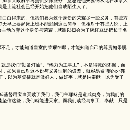
，加拿大政府不再提供安保服务，意思是他夫妻俩从此在加拿大
就是上流社会已经开始把他们当成陌生人了。
白白得来的。但我们要为这个身份的荣耀尽一些义务，有些方
每天早上要起床上班不能迟到这么简单，但相对于有些人说，上
会主动放弃这个身份与荣耀，就跟以扫会为了碗红豆汤把长子名
不足，才能知道皇室的荣耀在哪，才能知道自己的尊贵如果脱
是我们“勤备灯油”、“竭力为主事工”，不是得救的凭据，而
时，如果自己对这本份与义务理解的偏差，就容易被“娶的外邦
骗了，以为基督徒就是做好人，做好事，就是纳奉献，以为受了
稣基督用宝血买赎了我们，我们主耶稣是道成肉身，为我们的
能坚信这些，我们就能进天家。而我们读经与事工、奉献，只是