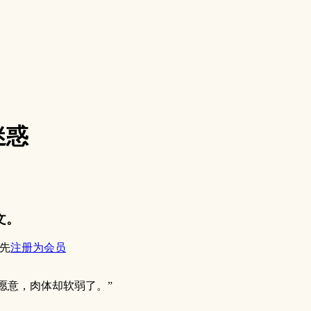
迷惑
文。
先
注册为会员
然愿意，肉体却软弱了。”