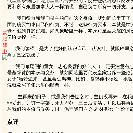
依皇室条例他不能用皇室名号开公司，使得他以后想经商发
要和所有永居加拿大人一样纳税，自己负责所有一切开支。
我们得救和我们是主的门徒这个身份，就如同哈里王子一
面的确要约束自己的行为。不过，这些行为要求，本就是世
班不迟到真的好难。如果象哈里一样，本身对皇室荣耀的身
蒙
份给卖掉一样。
城
郎
我们读经，是为了更好的认识自己，认识神。就跟哈里必
中
离了皇室就没了。
我们做聪明的童女，忠心良善的好仆人（一定要注意有忠心
是基督徒的本份与义务，就如同哈里要代表皇家出席一些政
女子”给带歪来，甚至会远离神。比如，基督徒不读经，很容
洗就象买了张永生的船票一样。
主再来的日子，或是我们去世之时，主仍没再来，在我们
罪受刑、并钉十字架，死去埋葬，三日后复活，并以后将再
尽我们的本份与义务，同时保守我们不会被“外邦女子”给诱
点评