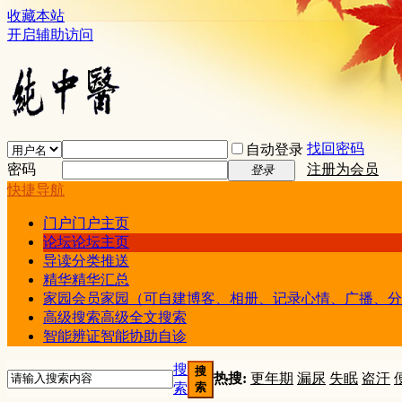
收藏本站
开启辅助访问
找回密码
自动登录
密码
注册为会员
登录
快捷导航
门户
门户主页
论坛
论坛主页
导读
分类推送
精华
精华汇总
家园
会员家园（可自建博客、相册、记录心情、广播、分
高级搜索
高级全文搜索
智能辨证
智能协助自诊
搜
搜
热搜:
更年期
漏尿
失眠
盗汗
索
索