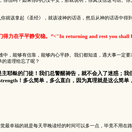
，你信吗？如果你内心没平安，那就说明，你真没信这句话。你
就该拿起《圣经》，就该读神的话语，然后从神的话语中得到
”<"In returning and rest you shall be saved; i
中，能够有信靠，能够内心平静。我们都知道，遇大事一定要冷
单的道理给忘了呢？
是主耶稣的门徒！我们总警醒祷告，就不会入了迷惑；我
all be your strength！多么简单，多么直白，因为真理就是
感觉最幸福的就是每天早晚读经的时间可以多一点，毕竟不用在