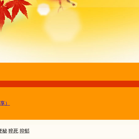
享）
便秘
猝死
抑郁