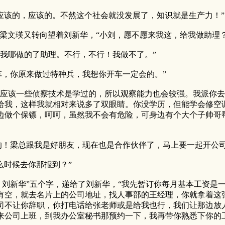
该的，应该的。不然这个社会就没发展了，知识就是生产力！”
梁文瑛又转向望着刘新华，“小刘，愿不愿来我这，给我做助理？
我哪做的了助理。不行，不行！我做不了。”
，你原来做过特种兵，我想你开车一定会的。”
应该一些侦察技术是学过的，所以观察能力也会较强。我派你去
给我，这样我就相对来说多了双眼睛。你没学历，但能学会修空
边做个保镖，呵呵，虽然我不会有危险，可身边有个大个子帅哥
梁总跟我是好朋友，现在也是合作伙伴了，马上要一起开公司
时候去你那报到？”
新华”五个字，递给了刘新华，“我先暂订你每月基本工资是一
有空，就去名片上的公司地址，找人事部的王经理，你就拿着这
司不让你辞职，你打电话给张老师或是给我也行，我们让那边放
来公司上班，到我办公室秘书那预约一下，我再带你熟悉下你的