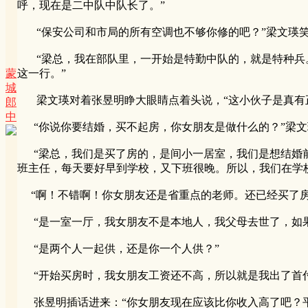
呼，现在是二中队中队长了。”
“保安公司和市局的所有空调也不够你修的吧？”梁文瑛
“梁总，我在部队里，一开始是特勤中队的，就是特种兵。
蒙
这一行。”
城
梁文瑛对着张昱明睁大眼睛点着头说，“这小伙子是真有正
郎
中
“你说你要结婚，买不起房，你女朋友是做什么的？”梁文
“梁总，我们是买了房的，是间小一居室，我们是想结婚前
班主任，每天要好早到学校，又下班很晚。所以，我们在学
“啊！不错啊！你女朋友还是省重点的老师。还已经买了房
“是一室一厅，我女朋友不是本地人，我父母去世了，如果
“是两个人一起供，还是你一个人供？”
“开始买房时，我女朋友工资还不高，所以就是我出了首付
张昱明插话进来：“你女朋友现在应该比你收入高了吧？平