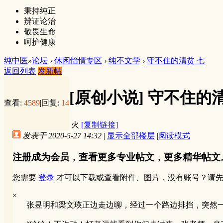
秉持纯正
辨证论治
敬畏生命
呵护健康
纯中医
»
论坛
›
休闲怡情专区
›
纯不文学
›
守不住的清贫 七
返回列表
发新帖
[原创小说]
守不住的清
查看:
4589
|
回复:
14
火
[复制链接]
发表于 2020-5-27 14:32
|
显示全部楼层
|
阅读模式
注册成为会员，查看更多专业帖文，更多精华帖文
您需要
登录
才可以下载或查看附件、图片，没有账号？请
×
张昱明和梁文瑛正边走边聊，经过一个路边排挡，突然一