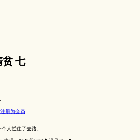
贫 七
。
先
注册为会员
个人拦住了去路。