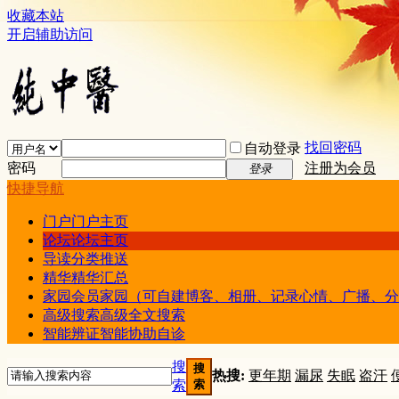
收藏本站
开启辅助访问
找回密码
自动登录
密码
注册为会员
登录
快捷导航
门户
门户主页
论坛
论坛主页
导读
分类推送
精华
精华汇总
家园
会员家园（可自建博客、相册、记录心情、广播、分
高级搜索
高级全文搜索
智能辨证
智能协助自诊
搜
搜
热搜:
更年期
漏尿
失眠
盗汗
索
索