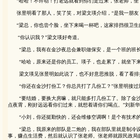
“哈哈！不许动！打老远就看到你们走过来，张老师，坐下
张昱明看了那人，笑了笑，对梁文瑛介绍，“是我一朋友，
“梁总，你也尝个脸，坐下来喝一杯吧，这家排挡很卫生的
“你认识我？”梁文瑛好奇道。
“梁总，我有在金沙夜总会兼职做保安，是一个班的班长
“哈哈，原来还是你的员工。瑛子，也走累了，就坐下来喝
梁文瑛见张昱明如此说了，也不好意思推脱，看了看排挡
“你还在金沙打份工？你总共打了几份工？”张昱明接过
“要结婚，要换大房嘛，就只能多打几份工了。除了金沙
点夜霄，刚好远远看你们过来，就想着请你们喝点。”刘新华
“小刘，你还挺勤快的，还会维修空调啊！是个有技术的
“梁总，我原来的部队是二炮的，我在部队里就是制冷设
事，赚点生活费，然后就认识了张老师。张老师就跟民政局