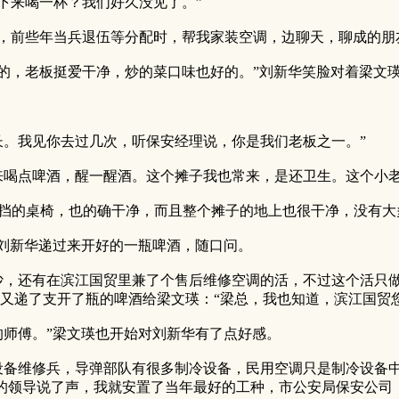
来喝一杯？我们好久没见了。”
前些年当兵退伍等分配时，帮我家装空调，边聊天，聊成的朋
，老板挺爱干净，炒的菜口味也好的。”刘新华笑脸对着梁文
。我见你去过几次，听保安经理说，你是我们老板之一。”
点啤酒，醒一醒酒。这个摊子我也常来，是还卫生。这个小老
的桌椅，也的确干净，而且整个摊子的地上也很干净，没有大
刘新华递过来开好的一瓶啤酒，随口问。
，还有在滨江国贸里兼了个售后维修空调的活，不过这个活只做
又递了支开了瓶的啤酒给梁文瑛：“梁总，我也知道，滨江国贸
师傅。”梁文瑛也开始对刘新华有了点好感。
备维修兵，导弹部队有很多制冷设备，民用空调只是制冷设备中
的领导说了声，我就安置了当年最好的工种，市公安局保安公司