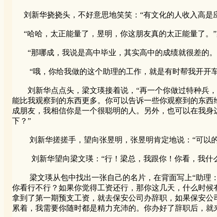
刘新华挠挠头，不好意思地笑笑：“有文化的人收入高是应
“哈哈，太正能量了，昱明，你这朋友真的太正能量了。”
“那哪成，我说是高中毕业，其实高中的成绩就很差的。
“哦，你给我做的这个助理的工作，就是有时帮我开开车
刘新华点点头，梁文瑛接着说，“再一个你做过特种兵，
能比我观察到的东西更多。你可以告诉一些你观察到的东西
成朋友，我相信你是一个很聪明的人。另外，也可以在我身
下？”
刘新华搓搓手，望向张昱明，张昱明肯定地说：“可以的！
刘新华望向梁文瑛：“行！梁总，我跟你！你看，我什么
梁文瑛从包中找出一张自己的名片，在背面写上“助理：刘
你看行不行？如果你觉得工资还行，那你这几天，什么时候
拿到了第一期预支工资，就去保安公司办辞职，如果保安公
累着，我需要你随时都是精力充沛的。你办好了辞职后，就