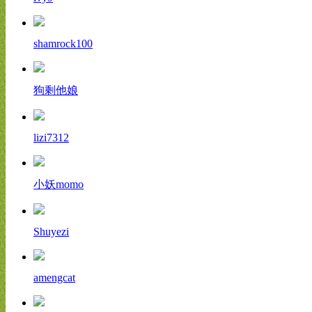
shamrock100
狗剩他娘
lizi7312
小妖momo
Shuyezi
amengcat