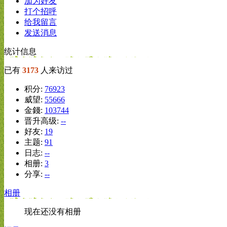
加为好友
打个招呼
给我留言
发送消息
统计信息
已有
3173
人来访过
积分:
76923
威望:
55666
金錢:
103744
晋升高级:
--
好友:
19
主题:
91
日志:
--
相册:
3
分享:
--
相册
现在还没有相册