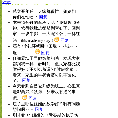
记录
感觉开年后，大家都很忙。姐妹们，
你们在忙啥？
回复
本来15分钟的车程，花了我整整40分
钟。饿得我肚皮都贴到背心了。回到
家，一块牛排，一大碗米饭，一杯红
酒，this made my day!!
回复
还有3个礼拜就回中国啦～～啦～～
啦～～～～
回复
仔细看坛子里做饭菜的帖，发现大家
都跟我一样：赶时间。但大家都比我
做得好：不纠结所谓的“健康饮食”。
看来，家里的早餐食谱可以丰富化
了。
回复
今天看到自己被升级为版主。心里真
是即高兴又紧张。从来没有过的事
呢。
回复
坛子里哪位姐姐的数学好？我有问题
想问啊～～
回复
刚才看BZ 姐姐的《青春期的孩子伤