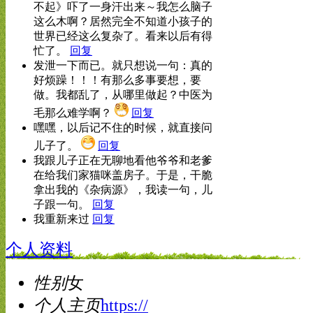
不起》吓了一身汗出来～我怎么脑子
这么木啊？居然完全不知道小孩子的
世界已经这么复杂了。看来以后有得
忙了。
回复
发泄一下而已。就只想说一句：真的
好烦躁！！！有那么多事要想，要
做。我都乱了，从哪里做起？中医为
毛那么难学啊？
回复
嘿嘿，以后记不住的时候，就直接问
儿子了。
回复
我跟儿子正在无聊地看他爷爷和老爹
在给我们家猫咪盖房子。于是，干脆
拿出我的《杂病源》，我读一句，儿
子跟一句。
回复
我重新来过
回复
个人资料
性别
女
个人主页
https://