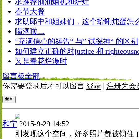
求推荐抽油烟机和炉灶
春节大餐
求助郎中和姐妹们，这个蛤蜊炖蛋怎
喝酒啦....
"充满信心的祷告“ 与” 试探神“ 的区别
如何建立正确的对justice 和 righteous
又是春花烂漫时
留言板
全部
你需要登录后才可以留言
登录
|
注册为会
留言
和宁
2015-9-29 14:52
刚发现这个空间，好多照片都被锁住