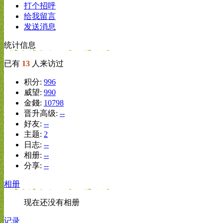
打个招呼
给我留言
发送消息
统计信息
已有
13
人来访过
积分:
996
威望:
990
金錢:
10798
晋升高级:
--
好友:
--
主题:
2
日志:
--
相册:
--
分享:
--
相册
现在还没有相册
记录