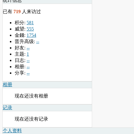
统计信息
已有
719
人来访过
积分:
581
威望:
555
金錢:
1754
晋升高级:
--
好友:
--
主题:
1
日志:
--
相册:
--
分享:
--
相册
现在还没有相册
记录
现在还没有记录
个人资料