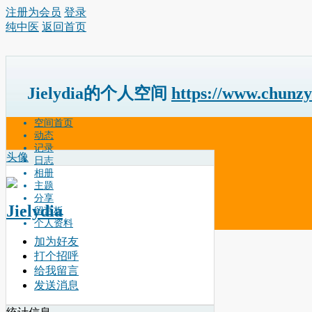
注册为会员
登录
纯中医
返回首页
Jielydia的个人空间
https://www.chunz
空间首页
动态
记录
头像
日志
相册
主题
分享
Jielydia
留言板
个人资料
加为好友
打个招呼
给我留言
发送消息