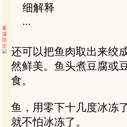
细解释
...
蒙
城
郎
中
还可以把鱼肉取出来绞
然鲜美。鱼头煮豆腐或
食。
鱼，用零下十几度冰冻
就不怕冰冻了。