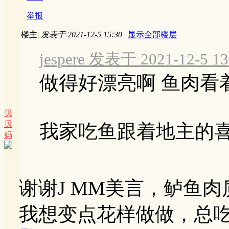
举报
楼主
|
发表于 2021-12-5 15:30
|
显示全部楼层
jespere 发表于 2021-12-5 13
做得好漂亮啊 鱼肉看
贝
贝
我家吃鱼跟着地主的
妈
谢谢J MM美言，鲈鱼
我想变点花样做做，总