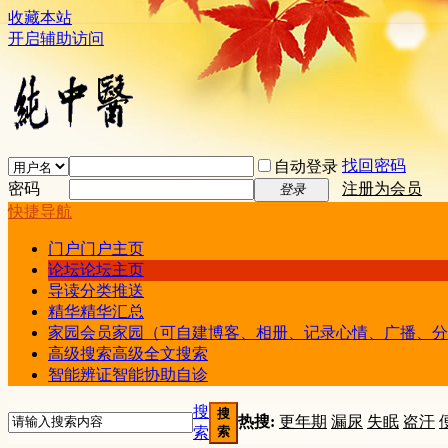
收藏本站
开启辅助访问
找回密码
自动登录
密码
注册为会员
登录
快捷导航
门户
门户主页
论坛
论坛主页
导读
分类推送
精华
精华汇总
家园
会员家园（可自建博客、相册、记录心情、广播、分
高级搜索
高级全文搜索
智能辨证
智能协助自诊
搜
搜
热搜:
更年期
漏尿
失眠
盗汗
索
索