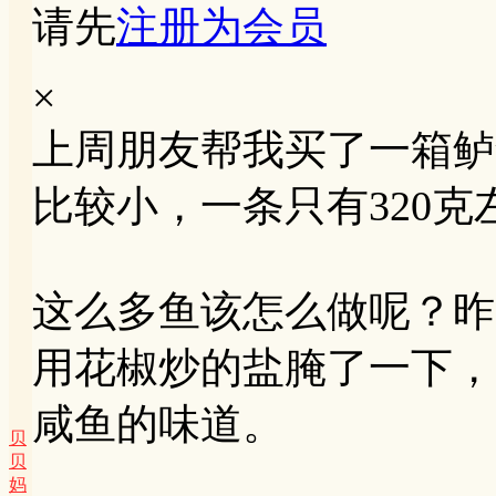
请先
注册为会员
×
上周朋友帮我买了一箱鲈
比较小，一条只有320克
这么多鱼该怎么做呢？昨
用花椒炒的盐腌了一下，
咸鱼的味道。
贝
贝
妈