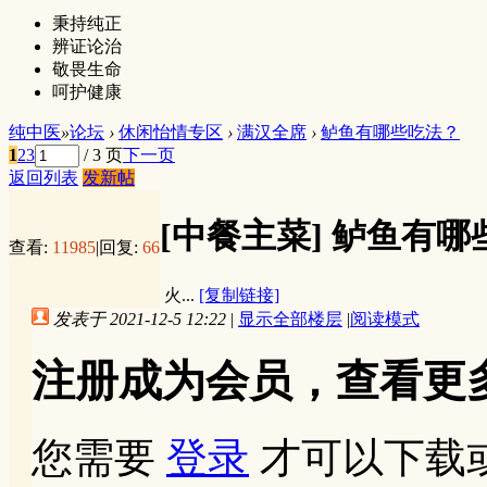
秉持纯正
辨证论治
敬畏生命
呵护健康
纯中医
»
论坛
›
休闲怡情专区
›
满汉全席
›
鲈鱼有哪些吃法？
1
2
3
/ 3 页
下一页
返回列表
发新帖
[中餐主菜]
鲈鱼有哪
查看:
11985
|
回复:
66
火...
[复制链接]
发表于 2021-12-5 12:22
|
显示全部楼层
|
阅读模式
注册成为会员，查看更
您需要
登录
才可以下载