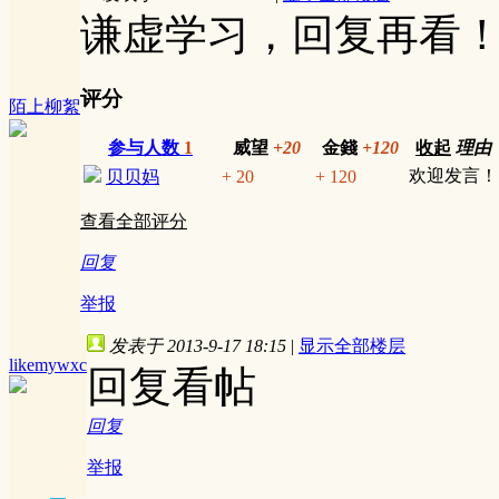
谦虚学习，回复再看
评分
陌上柳絮
参与人数
1
威望
+20
金錢
+120
收起
理由
欢迎发言！
贝贝妈
+ 20
+ 120
查看全部评分
回复
举报
发表于 2013-9-17 18:15
|
显示全部楼层
likemywxc
回复看帖
回复
举报