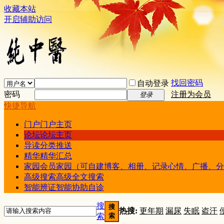
收藏本站
开启辅助访问
找回密码
自动登录
密码
注册为会员
登录
快捷导航
门户
门户主页
论坛
论坛主页
导读
分类推送
精华
精华汇总
家园
会员家园（可自建博客、相册、记录心情、广播、分
高级搜索
高级全文搜索
智能辨证
智能协助自诊
搜
搜
热搜:
更年期
漏尿
失眠
盗汗
索
索