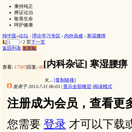
秉持纯正
辨证论治
敬畏生命
呵护健康
纯中医
»
论坛
›
理论学习专区
›
内外杂难
›
寒湿腰痹
1
2
/ 2 页
下一页
返回列表
发新帖
[内科杂证]
寒湿腰痹
查看:
17597
|
回复:
48
火...
[复制链接]
发表于 2013-7-31 06:03
|
显示全部楼层
|
阅读模式
注册成为会员，查看更
您需要
登录
才可以下载