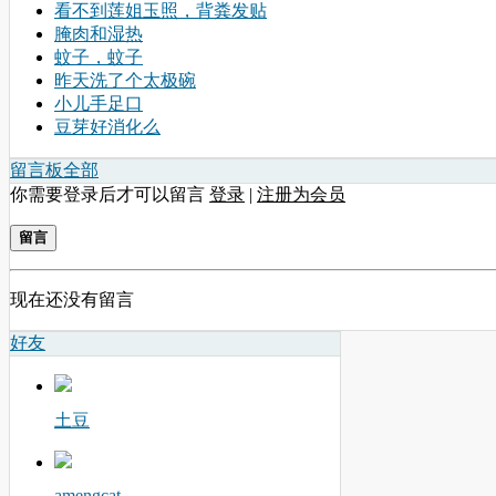
看不到莲姐玉照，背粪发贴
腌肉和湿热
蚊子，蚊子
昨天洗了个太极碗
小儿手足口
豆芽好消化么
留言板
全部
你需要登录后才可以留言
登录
|
注册为会员
留言
现在还没有留言
好友
土豆
amengcat