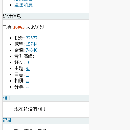
发送消息
统计信息
已有
16063
人来访过
积分:
32577
威望:
15744
金錢:
74846
晋升高级:
--
好友:
16
主题:
93
日志:
--
相册:
--
分享:
--
相册
现在还没有相册
记录