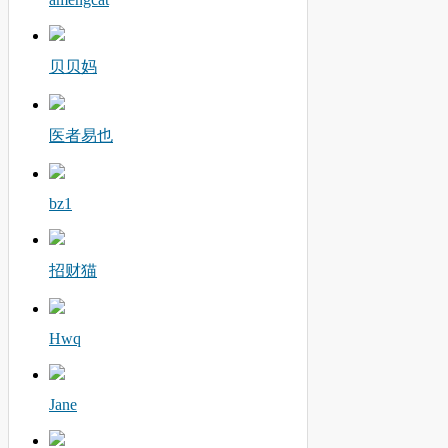
贝贝妈
医者易也
bz1
招财猫
Hwq
Jane