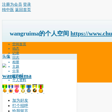
注册为会员
登录
纯中医
返回首页
wangruima的个人空间
https://www.ch
空间首页
动态
记录
头像
日志
相册
主题
分享
wangruima
留言板
个人资料
加为好友
打个招呼
给我留言