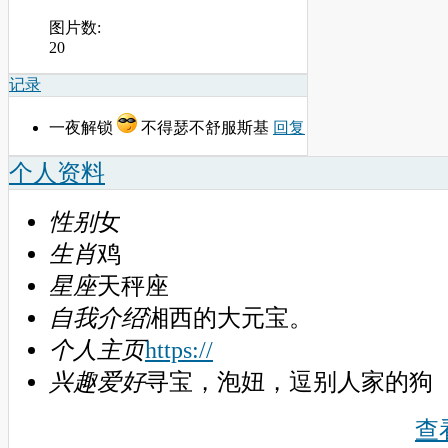
图片数:
20
记录
一夜解锁
不得瑟不舒服斯基
回复
个人资料
性别
女
生肖
鸡
星座
天秤座
自我介绍
湘西的大元宝。
个人主页
https://
兴趣爱好
寻宝，泡妞，逗别人家的狗
查