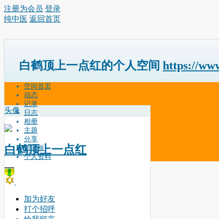
注册为会员
登录
纯中医
返回首页
白鹤顶上一点红的个人空间
https://ww
空间首页
动态
记录
头像
日志
相册
主题
分享
白鹤顶上一点红
留言板
个人资料
加为好友
打个招呼