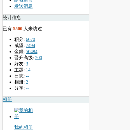
给我留言
发送消息
统计信息
已有
5500
人来访过
积分:
6670
威望:
7494
金錢:
50484
晋升高级:
200
好友:
3
主题:
14
日志:
--
相册:
2
分享:
--
相册
我的相册