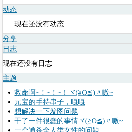
动态
现在还没有动态
分享
日志
现在还没有日志
主题
救命啊~！~！~！ヾ(≧O≦)〃嗷~
元宝的手持串子，嘎嘎
想解决一下发图问题
干了一件很蠢的事情ヾ(≧O≦)〃嗷~
一个通杀全人类女性的问题