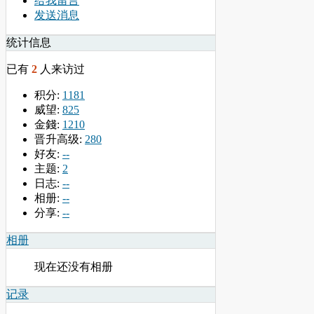
给我留言
发送消息
统计信息
已有
2
人来访过
积分:
1181
威望:
825
金錢:
1210
晋升高级:
280
好友:
--
主题:
2
日志:
--
相册:
--
分享:
--
相册
现在还没有相册
记录